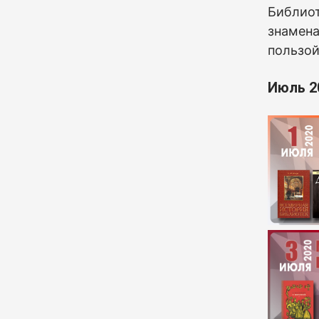
Б
иблиот
знамена
пользой
Июль 2