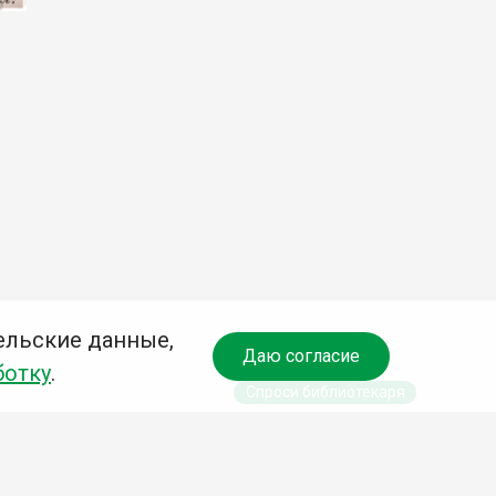
ельские данные,
Даю согласие
ботку
.
Спроси библиотекаря