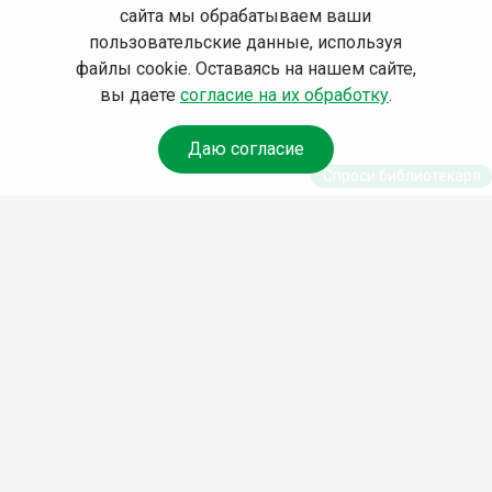
сайта мы обрабатываем ваши
пользовательские данные, используя
файлы cookie. Оставаясь на нашем сайте,
вы даете
согласие на их обработку
.
Даю согласие
Спроси библиотекаря
© Муниципальное бюджетное учреждение культуры
Ангарского городского округа «Централизованная
библиотечная система» (МБУК «ЦБС»), 2026
Адрес
: 665841, Иркутская обл., г. Ангарск, 17 микрорайон,
дом 4
Телефоны
:
+7 (3955) 55‑10‑22, 55‑09‑61, 55‑09‑69
Факс
:
+7 (3955) 55‑47‑19