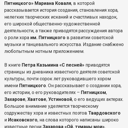
Пятницкого» Мариана Коваля
, в которой
рассказывается история создания, становления хора,
нелегких творческих исканий и счастливых находок,
его широкой общественно-художественной
деятельности, а также приводятся рассуждения автора
о роли хора
им. Пятницкого
в развитии советской
музыки и танцевального искусства. Издание снабжено
любопытным нотным приложением.
В книге
Петра Казьмина «С песней»
приводятся
страницы из дневника известного деятеля советской
культуры, почти сорок лет руководившего хором
имени
Пятницкого
. Он рассказывает о создании хора,
его истории, о его руководителях –
Пятницком
,
Захарове
,
Хватове
,
Устиновой
, о его ведущих актерах.
Большое внимание уделяется творческому
содружеству хора и известных поэтов
Твардовского
и
Исаковского
, на слова которого написаны широко
известные песни
Захарова
«Ой, туманы мои»
,