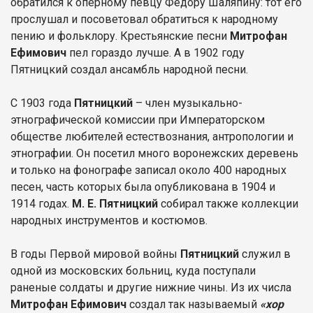
обратился к оперному певцу Федору Шаляпину: тот его
прослушал и посоветовал обратиться к народному
пению и фольклору. Крестьянские песни
Митрофан
Ефимович
пел гораздо лучше. А в 1902 году
Пятницкий создал ансамбль народной песни.
С 1903 года
Пятницкий
– член музыкально-
этнографической комиссии при Императорском
обществе любителей естествознания, антропологии и
этнографии. Он посетил много воронежских деревень
и только на фонографе записал около 400 народных
песен, часть которых была опубликована в 1904 и
1914 годах.
М. Е. Пятницкий
собирал также коллекции
народных инструментов и костюмов.
В годы Первой мировой войны
Пятницкий
служил в
одной из московских больниц, куда поступали
раненые солдаты и другие нижние чины. Из их числа
Митрофан Ефимович
создал так называемый
«хор