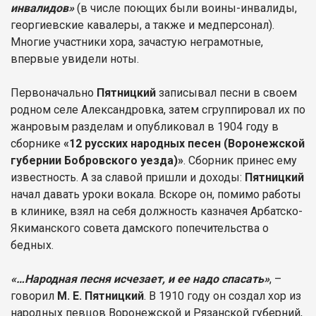
инвалидов»
(в числе поющих были воины-инвалиды,
георгиевские кавалеры, а также и медперсонал).
Многие участники хора, зачастую неграмотные,
впервые увидели ноты.
Первоначально
Пятницкий
записывал песни в своем
родном селе Александровка, затем сгруппировал их по
жанровым разделам и опубликовал в 1904 году в
сборнике
«12 русских народных песен (Воронежской
губернии Бобровского уезда)»
. Сборник принес ему
известность. А за славой пришли и доходы:
Пятницкий
начал давать уроки вокала. Вскоре он, помимо работы
в клинике, взял на себя должность казначея Арбатско-
Якиманского совета дамского попечительства о
бедных.
«…Народная песня исчезает, и ее надо спасать»
, –
говорил
М. Е. Пятницкий
. В 1910 году он создал хор из
народных певцов Воронежской и Рязанской губерний,