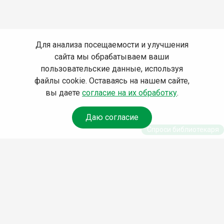
Для анализа посещаемости и улучшения
сайта мы обрабатываем ваши
пользовательские данные, используя
файлы cookie. Оставаясь на нашем сайте,
вы даете
согласие на их обработку
.
Даю согласие
Спроси библиотекаря
© Муниципальное бюджетное учреждение культуры
Ангарского городского округа «Централизованная
библиотечная система» (МБУК «ЦБС»), 2026
Адрес
: 665841, Иркутская обл., г. Ангарск, 17 микрорайон,