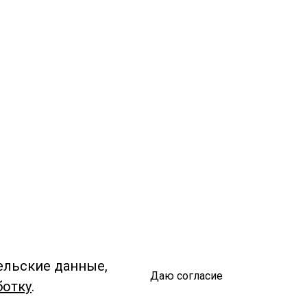
ельские данные,
Даю согласие
ботку
.
Спроси библиотекаря