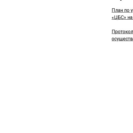
План по 
«ЦБС» на
Протокол
осуществ