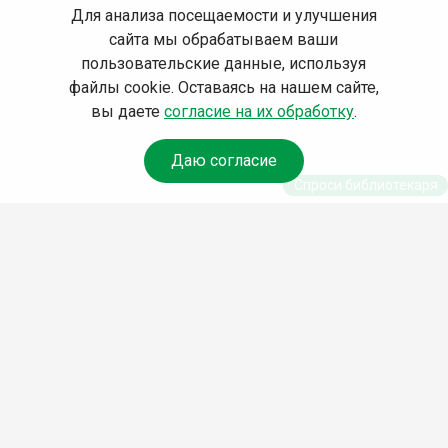
Для анализа посещаемости и улучшения
сайта мы обрабатываем ваши
пользовательские данные, используя
файлы cookie. Оставаясь на нашем сайте,
вы даете
согласие на их обработку
.
Даю согласие
Спроси библиотекаря
© Муниципальное бюджетное учреждение культуры
Ангарского городского округа «Централизованная
библиотечная система» (МБУК «ЦБС»), 2026
Адрес
: 665841, Иркутская обл., г. Ангарск, 17 микрорайон,
дом 4
Телефоны
:
+7 (3955) 55‑10‑22, 55‑09‑61, 55‑09‑69