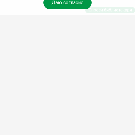
Даю согласие
Спроси библиотекаря
© Муниципальное бюджетное учреждение культуры
Ангарского городского округа «Централизованная
библиотечная система» (МБУК «ЦБС»), 2026
Адрес
: 665841, Иркутская обл., г. Ангарск, 17 микрорайон,
дом 4
Телефоны
:
+7 (3955) 55‑10‑22, 55‑09‑61, 55‑09‑69
Факс
:
+7 (3955) 55‑47‑19
Электронная почта
:
cbs-angarsk@yandex.ru
Мы в социальных сетях –
#Библиотеки_Ангарска