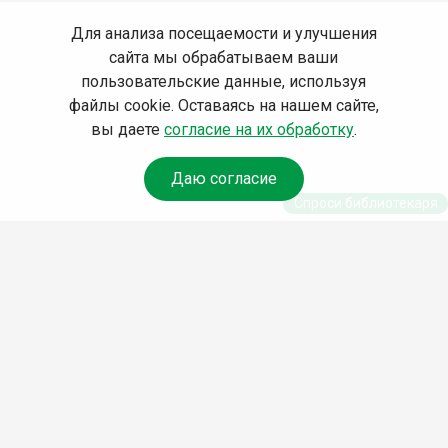
Для анализа посещаемости и улучшения
сайта мы обрабатываем ваши
пользовательские данные, используя
файлы cookie. Оставаясь на нашем сайте,
вы даете
согласие на их обработку
.
Даю согласие
Спроси библиотекаря
© Муниципальное бюджетное учреждение культуры
Ангарского городского округа «Централизованная
библиотечная система» (МБУК «ЦБС»), 2026
Адрес
: 665841, Иркутская обл., г. Ангарск, 17 микрорайон,
дом 4
Телефоны
:
+7 (3955) 55‑10‑22, 55‑09‑61, 55‑09‑69