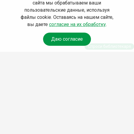
сайта мы обрабатываем ваши
пользовательские данные, используя
файлы cookie. Оставаясь на нашем сайте,
вы даете
согласие на их обработку
.
Даю согласие
Спроси библиотекаря
© Муниципальное бюджетное
учреждение культуры Ангарского
городского округа
«Централизованная библиотечная
система» (МБУК «ЦБС»), 2026
Адрес
: 665841, Иркутская обл.,
г. Ангарск, 17 микрорайон, дом 4