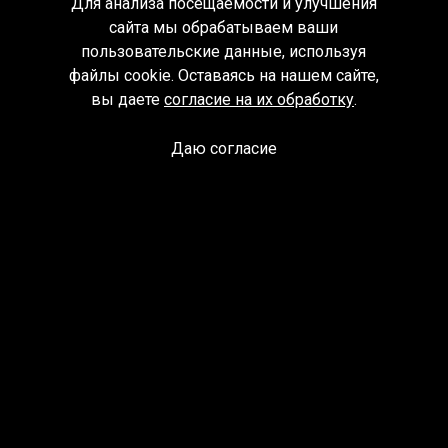
Для анализа посещаемости и улучшения
сайта мы обрабатываем ваши
пользовательские данные, используя
файлы cookie. Оставаясь на нашем сайте,
вы даете
согласие на их обработку
.
Даю согласие
Спроси библиотекаря
© Муниципальное бюджетное учреждение культуры
Ангарского городского округа «Централизованная
библиотечная система» (МБУК «ЦБС»), 2026
Адрес
: 665841, Иркутская обл., г. Ангарск, 17 микрорайон,
дом 4
Телефоны
:
+7 (3955) 55‑10‑22, 55‑09‑61, 55‑09‑69
Факс
:
+7 (3955) 55‑47‑19