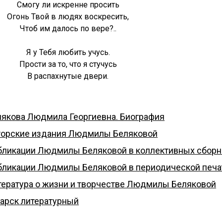
Смогу ли искренне просить
Огонь Твой в людях воскресить,
Чтоб им далось по вере?..
Я у Тебя любить учусь.
Прости за то, что я стучусь
В распахнутые двери.
лякова Людмила Георгиевна. Биография
торские издания Людмилы Беляковой
бликации Людмилы Беляковой в коллективных сборн
бликации Людмилы Беляковой в периодической печа
тература о жизни и творчестве Людмилы Беляковой
гарск литературный