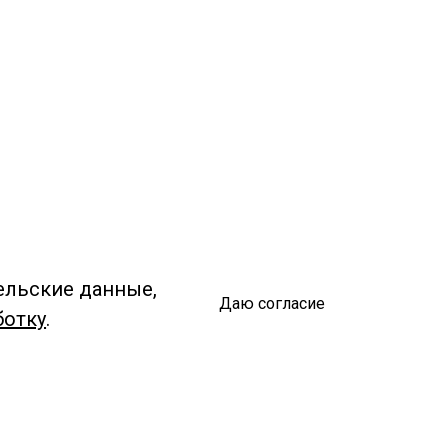
ельские данные,
Даю согласие
ботку
.
Спроси библиотекаря