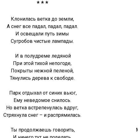
* * *
Клонилась ветка до земли,
А снег все падал, падал, падал.
И освещали путь зимы
Сугробов чистые лампады.
И в полудреме ледяной
При этой тихой непогоде,
Покрыты нежной пеленой,
Тянулись дерева к свободе.
Парк отдыхал от синих вьюг,
Ему неведомое снилось.
Но ветка встрепенулась вдруг,
Стряхнула снег – и распрямилась.
Ты продолжаешь говорить,
М
И ничего тут не поделать.