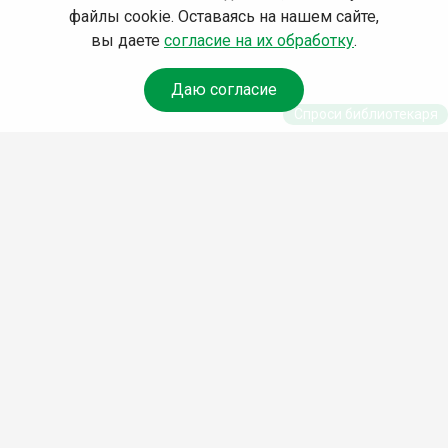
файлы cookie. Оставаясь на нашем сайте,
вы даете
согласие на их обработку
.
Даю согласие
Спроси библиотекаря
© Муниципальное бюджетное учреждение культуры
Ангарского городского округа «Централизованная
библиотечная система» (МБУК «ЦБС»), 2026
Адрес
: 665841, Иркутская обл., г. Ангарск, 17 микрорайон,
дом 4
Телефоны
:
+7 (3955) 55‑10‑22, 55‑09‑61, 55‑09‑69
Факс
:
+7 (3955) 55‑47‑19
Электронная почта
:
cbs-angarsk@yandex.ru