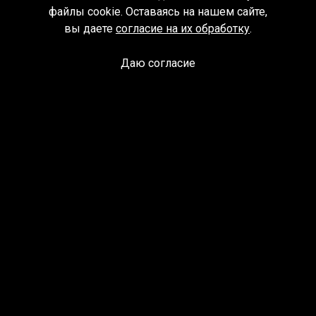
файлы cookie. Оставаясь на нашем сайте,
вы даете
согласие на их обработку
.
Даю согласие
Спроси библиотекаря
© Муниципальное бюджетное учреждение культуры
Ангарского городского округа «Централизованная
библиотечная система» (МБУК «ЦБС»), 2026
Адрес
: 665841, Иркутская обл., г. Ангарск, 17 микрорайон,
дом 4
Телефоны
:
+7 (3955) 55‑10‑22, 55‑09‑61, 55‑09‑69
Факс
:
+7 (3955) 55‑47‑19
Электронная почта
:
cbs-angarsk@yandex.ru