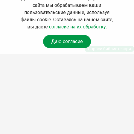
сайта мы обрабатываем ваши
пользовательские данные, используя
файлы cookie. Оставаясь на нашем сайте,
вы даете
согласие на их обработку
.
Даю согласие
Спроси библиотекаря
© Муниципальное бюджетное учреждение культуры
Ангарского городского округа «Централизованная
библиотечная система» (МБУК «ЦБС»), 2026
Адрес
: 665841, Иркутская обл., г. Ангарск, 17 микрорайон,
дом 4
Телефоны
:
+7 (3955) 55‑10‑22, 55‑09‑61, 55‑09‑69
Факс
:
+7 (3955) 55‑47‑19