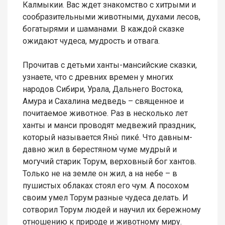
Калмыкии. Вас ждет знакомство с хитрыми и
сообразительными животными, духами лесов,
богатырями и шаманами. В каждой сказке
ожидают чудеса, мудрость и отвага.
Прочитав с детьми ханты-мансийские сказки,
узнаете, что с древних времен у многих
народов Сибири, Урала, Дальнего Востока,
Амура и Сахалина медведь – священное и
почитаемое животное. Раз в несколько лет
ханты и манси проводят медвежий праздник,
который называется Яны́ пике́. Что давным-
давно жил в берестяном чуме мудрый и
могучий старик Торум, верховный бог хантов.
Только не на земле он жил, а на небе – в
пушистых облаках стоял его чум. А посохом
своим умел Торум разные чудеса делать. И
сотворил Торум людей и научил их бережному
отношению к природе и животному миру.