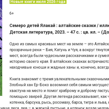
Новые книги июля 2026 года
6+
Семеро детей Ялакай : алтайские сказки / ил
Детская литература, 2023. – 47 с. : цв. ил. – (
Одно из самых красивых мест на земле – это Алтайс
прозрачные реки – Бия, Катунь и Чуя, а вокруг тянутс
мест, всегда были чудесными рассказчиками и сумел
историю своего края. В алтайских сказках встречают
находчивые юноши и жадные ханы и, конечно, всегд
Книга знакомит с тремя увлекательными сказочными 
Злобный хан Ер-Боко возомнил себя самым могущес
хвастуна на место и помог храброму и доброму пасту
помощью зверей. Другая легенда рассказывает, как 
котенка, барсука, рысь, росомаху, барса, тигра и льва
 чаще леса, лев – в жаркой пустыне, а котенок возле чело