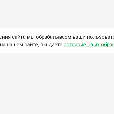
ения сайта мы обрабатываем ваши пользоват
 на нашем сайте, вы даете
согласие на их обра
Мы в социальных сетях –
#Библиотеки_Ангарска
У
К
Н
Приглашаем Вас в наши библиотеки!
Добавьте отзыв