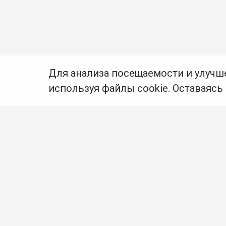
Для анализа посещаемости и улучш
используя файлы cookie. Оставаясь
© Муниципальное бюджетное учреждение культуры
Ангарского городского округа «Централизованная
библиотечная система» (МБУК «ЦБС»), 2026
Адрес
: 665841, Иркутская обл., г. Ангарск,
17 микрорайон, дом 4
Телефоны
:
+7 (3955) 55‑10‑22, 55‑09‑61, 55‑09‑69