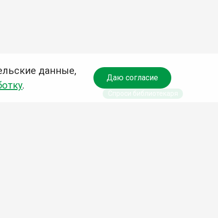
ельские данные,
Даю согласие
ботку
.
Спроси библиотекаря
чредитель:
омитет по культуре и молодежной политике АГО
езависимая оценка качества библиотечных услуг