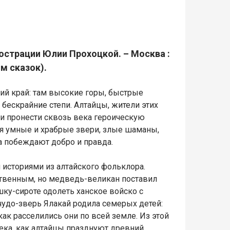
люстрации Юлии Прохоцкой. – Москва :
Дом сказок).
кий край: там высокие горы, быстрые
я бескрайние степи. Алтайцы, жители этих
и пронести сквозь века героическую
ся умные и храбрые звери, злые шаманы,
а побеждают добро и правда.
историями из алтайского фольклора.
твенным, но медведь-великан поставил
шку-сироте одолеть ханское войско с
чудо-зверь Ялакай родила семерых детей:
, как расселились они по всей земле. Из этой
века, как алтайцы празднуют древний