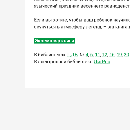
языческий праздник весеннего равноденст
Если вы хотите, чтобы ваш ребенок научил
окунуться в атмосферу легенд, – эта книга 
Экземпляр книги
В библиотеках:
ЦДБ
,
№
4
,
6
,
11
,
12
,
16
,
19
,
20
.
В электронной библиотеке
Л
итР
ес
.