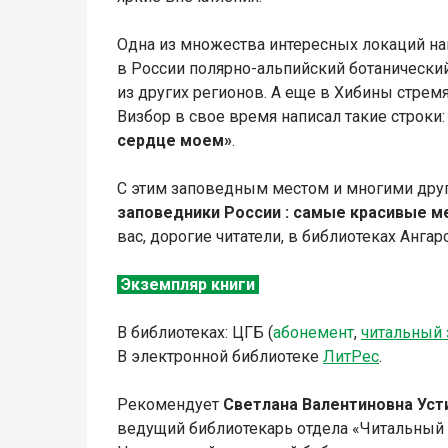
Одна из множества интересных локаций н
в России полярно-альпийский ботанический
из других регионов. А еще в Хибины стре
Визбор в свое время написал такие строки
сердце моем»
.
С этим заповедным местом и многими дру
заповедники России : самые красивые м
вас, дорогие читатели, в библиотеках Ангар
Экземпляр книги
В библиотеках: ЦГБ (
абонемент
,
читальный 
В электронной библиотеке
Л
итР
ес
.
Рекомендует
Светлана Валентиновна Уст
ведущий библиотекарь отдела «Читальный