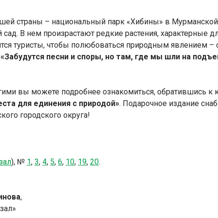
ашей страны – национальный парк «Хибины» в Мурманской
 сад. В нем произрастают редкие растения, характерные 
мятся туристы, чтобы полюбоваться природным явлением 
:
«Забудутся песни и споры, но там, где мы шли на подъе
гими вы можете подробнее ознакомиться, обратившись к 
еста для единения с природой»
. Подарочное издание сн
ского городского округа!
зал
),
№
1
,
3
,
4
,
5
,
6
,
10
,
19
,
20
.
инова
,
 зал»