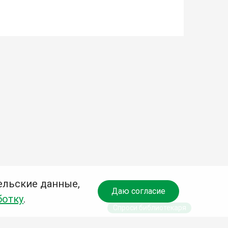
ельские данные,
Даю согласие
ботку
.
Спроси библиотекаря