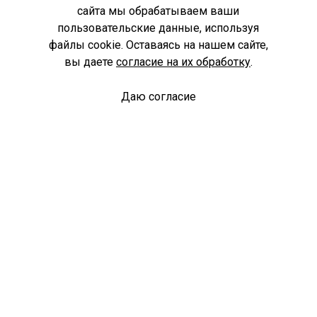
сайта мы обрабатываем ваши
пользовательские данные, используя
файлы cookie. Оставаясь на нашем сайте,
вы даете
согласие на их обработку
.
Даю согласие
Спроси библиотекаря
© Муниципальное бюджетное учреждение культуры
Ангарского городского округа «Централизованная
библиотечная система» (МБУК «ЦБС»), 2026
Адрес
: 665841, Иркутская обл., г. Ангарск, 17 микрорайон,
дом 4
Телефоны
:
+7 (3955) 55‑10‑22, 55‑09‑61, 55‑09‑69
Факс
:
+7 (3955) 55‑47‑19