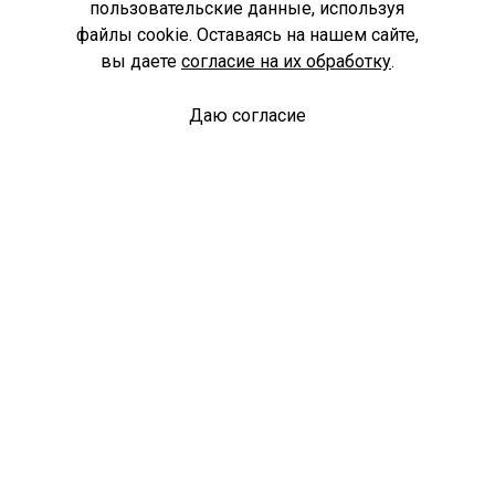
пользовательские данные, используя
файлы cookie. Оставаясь на нашем сайте,
вы даете
согласие на их обработку
.
Даю согласие
Спроси библиотекаря
© Муниципальное бюджетное учреждение культуры
Ангарского городского округа «Централизованная
библиотечная система» (МБУК «ЦБС»), 2026
Адрес
: 665841, Иркутская обл., г. Ангарск, 17 микрорайон,
дом 4
Телефоны
:
+7 (3955) 55‑10‑22, 55‑09‑61, 55‑09‑69
Факс
:
+7 (3955) 55‑47‑19
Электронная почта
:
cbs-angarsk@yandex.ru