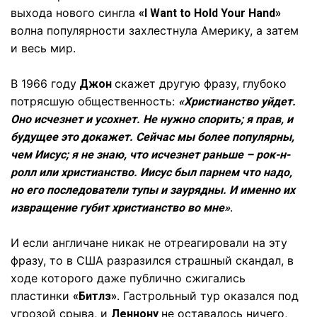
выхода нового сингла
«I Want to Hold Your Hand»
волна популярности захлестнула Америку, а затем
и весь мир.
В 1966 году
скажет другую фразу, глубоко
Джон
потрясшую общественность:
«Христианство уйдет.
Оно исчезнет и усохнет. Не нужно спорить; я прав, и
будущее это докажет. Сейчас мы более популярны,
чем Иисус; я не знаю, что исчезнет раньше – рок-н-
ролл или христианство. Иисус был парнем что надо,
но его последователи тупы и заурядны. И именно их
.
извращение губит христианство во мне»
И если англичане никак не отреагировали на эту
фразу, то в США разразился страшный скандал, в
ходе которого даже публично сжигались
пластинки
. Гастрольный тур оказался под
«Битлз»
угрозой срыва, и
не оставалось ничего,
Леннону