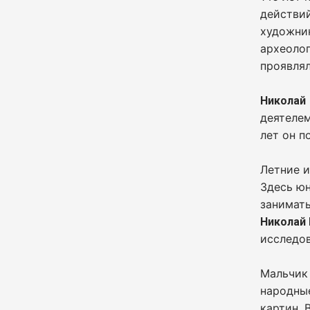
действий
художник
археоло
проявлял
Николай
деятелем
лет он п
Летние и
Здесь ю
занимать
Николай
исследов
Мальчик 
народные
картин. 