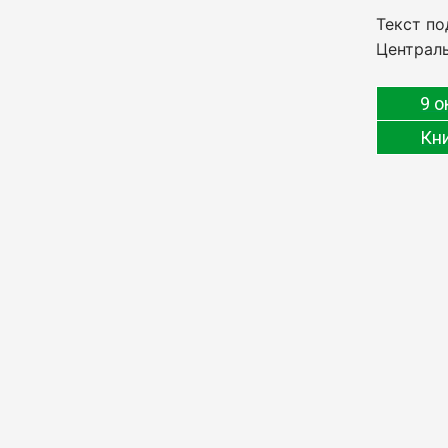
Текст по
Централь
9 о
Кн