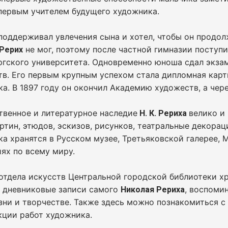
первым учителем будущего художника.
поддерживал увлечения сына и хотел, чтобы он продо
не мог, поэтому после частной гимназии поступ
 Рерих
ргского университета. Одновременно юноша сдал экз
тв. Его первым крупным успехом стала дипломная кар
а. В 1897 году он окончил Академию художеств, а чере
твенное и литературное наследие
велико и
Н. К. Рериха
ртин, этюдов, эскизов, рисунков, театральные декора
а хранятся в Русском музее, Третьяковской галерее, 
ях по всему миру.
отдела искусств Центральной городской библиотеки хр
и дневниковые записи самого
, воспоми
Николая Рериха
зни и творчестве. Также здесь можно познакомиться с
кции работ художника.