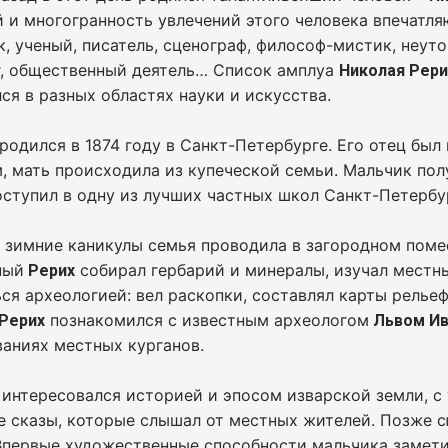
 и многогранность увлечений этого человека впечатля
, ученый, писатель, сценограф, философ-мистик, неу
г, общественный деятель… Список амплуа
Николая Рери
ся в разных областях науки и искусства.
родился в 1874 году в Санкт-Петербурге. Его отец бы
, мать происходила из купеческой семьи. Мальчик пол
оступил в одну из лучших частных школ Санкт-Петербу
 зимние каникулы семья проводила в загородном поме
ный
собирал гербарий и минералы, изучал местны
Рерих
ся археологией: вел раскопки, составлял карты релье
познакомился с известным археологом
 Рерих
Львом И
аниях местных курганов.
интересовался историей и эпосом изварской земли, с
 сказы, которые слышал от местных жителей. Позже с
Впервые художественные способности мальчика замети