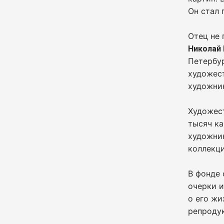
Он стал 
Отец не 
Николай
Петербу
художес
художник
Художес
тысяч ка
художник
коллекци
В фонде 
очерки 
о его жи
репроду