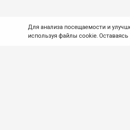
Для анализа посещаемости и улучш
используя файлы cookie. Оставаясь
© Муниципальное бюджетное учреждение культуры
Ангарского городского округа «Централизованная
библиотечная система» (МБУК «ЦБС»), 2026
Адрес
: 665841, Иркутская обл., г. Ангарск,
17 микрорайон, дом 4
Телефоны
:
+7 (3955) 55‑10‑22, 55‑09‑61, 55‑09‑69
Факс
:
+7 (3955) 55‑47‑19
Электронная почта
:
cbs-angarsk@yandex.ru