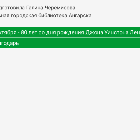
дготовила Галина Черемисова
ная городская библиотека Ангарска
ктября -
80 лет со дня рождения Джона Уинстона Ле
игодарь