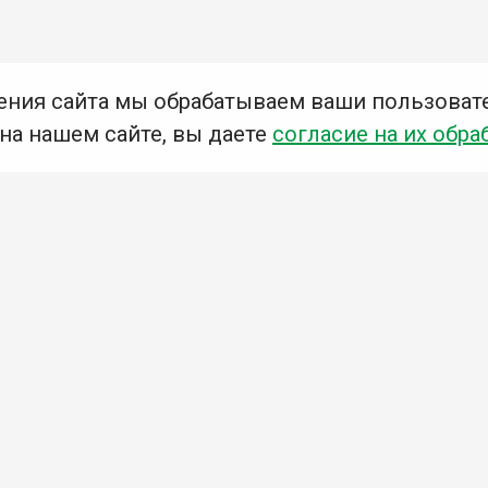
ения сайта мы обрабатываем ваши пользоват
 на нашем сайте, вы даете
согласие на их обра
Мы в социальных сетях –
#Библиотеки_Ангарска
У
К
Н
Приглашаем Вас в наши библиотеки!
Добавьте отзыв
Примите участие в опросе
Ознакомьтесь с политикой конфиденциальности