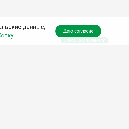
ельские данные,
Даю согласие
ботку
.
Спроси библиотекаря
чредитель:
омитет по культуре и молодежной политике АГО
езависимая оценка качества библиотечных услуг
Разработка сайта:
Деловой сайт