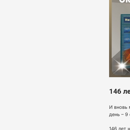
146 л
И вновь 
день – 9
146 лет 