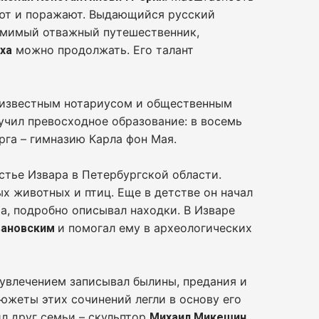
ют и поражают.
Выдающийся русский
томимый отважный путешественник,
можно продолжать. Его талант
ха
л известным нотариусом и общественным
учил превосходное образование: в восемь
рга – гимназию Карла фон Мая.
стье Извара в Петербургской области.
х животных и птиц. Еще в детстве он начал
фа, подробно описывал находки. В Изваре
и помогал ему в археологических
вановским
 увлечением записывал былины, предания и
южеты этих сочинений легли в основу его
л друг семьи – скульптор
.
Михаил Микешин