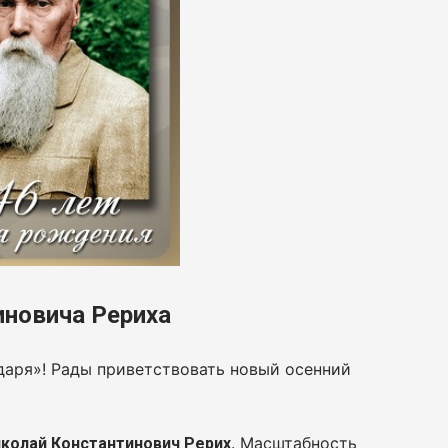
иновича Рериха
даря»! Рады приветствовать новый осенний
. Масштабность
колай Константинович Рерих