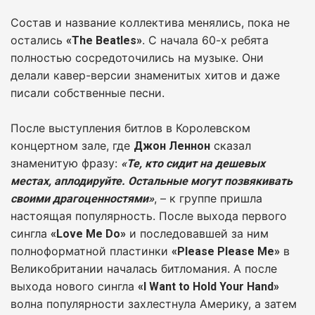
Состав и название коллектива менялись, пока не
остались
. С начала 60-х ребята
«The Beatles»
полностью сосредоточились на музыке. Они
делали кавер-версии знаменитых хитов и даже
писали собственные песни.
После выступления битлов в Королевском
концертном зале, где
сказал
Джон Леннон
знаменитую фразу:
«Те, кто сидит на дешевых
местах, аплодируйте. Остальные могут позвякивать
, – к группе пришла
своими драгоценностями»
настоящая популярность. После выхода первого
сингла
и последовавшей за ним
«Love Me Do»
полноформатной пластинки
в
«Please Please Me»
Великобритании началась битломания. А после
выхода нового сингла
«I Want to Hold Your Hand»
волна популярности захлестнула Америку, а затем