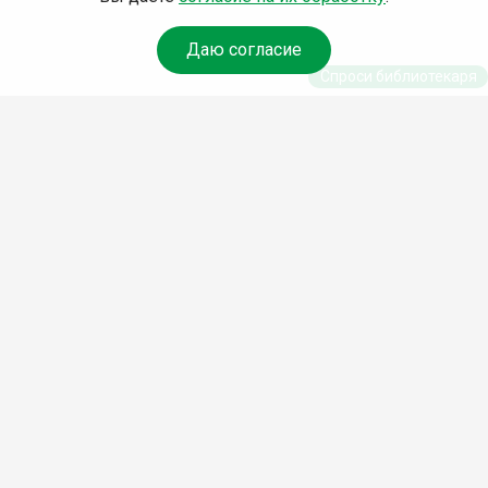
Даю согласие
Спроси библиотекаря
© Муниципальное бюджетное учреждение культуры
Ангарского городского округа «Централизованная
библиотечная система» (МБУК «ЦБС»), 2026
Адрес
: 665841, Иркутская обл., г. Ангарск, 17 микрорайон,
дом 4
Телефоны
:
+7 (3955) 55‑10‑22, 55‑09‑61, 55‑09‑69
Факс
:
+7 (3955) 55‑47‑19
Электронная почта
:
cbs-angarsk@yandex.ru
Мы в социальных сетях –
#Библиотеки_Ангарска