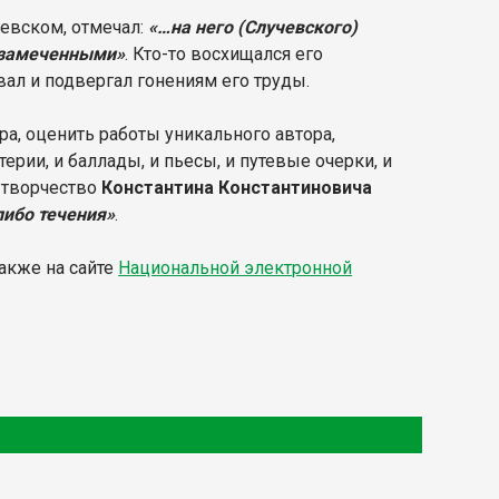
учевском, отмечал:
«…на него (Случевского)
езамеченными»
. Кто-то восхищался его
вал и подвергал гонениям его труды.
а, оценить работы уникального автора,
ерии, и баллады, и пьесы, и путевые очерки, и
у творчество
Константина Константиновича
либо течения»
.
также на сайте
Национальной электронной