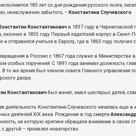
 исполняется 185 лет со дня рождения русского поэта, писат
ю, незаслуженно забытого, –
Константина Случевского
.
Константин Константинович
в 1837 году в Черниговской 
н, окончил в 1855 году Первый кадетский корпус в Санкт-
е и отправился учиться в Европу, где в 1865 году получил
звращения в Россию с 1867 года служил в Министерстве 
ом особых поручений. С 1891 года занимал должность гла
»
. В то же время был членом совета Главного управления 
рского двора.
тин Константинович
был женат, имел шестерых детей, сла
ая деятельность Константина Случевского началась еще в 
рных деятелей ХIХ века. Рождение в год смерти
Александ
нность, на которую критики обращали внимание в своих ст
 с другой – проявлял новаторство.