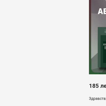
185 л
Здравству