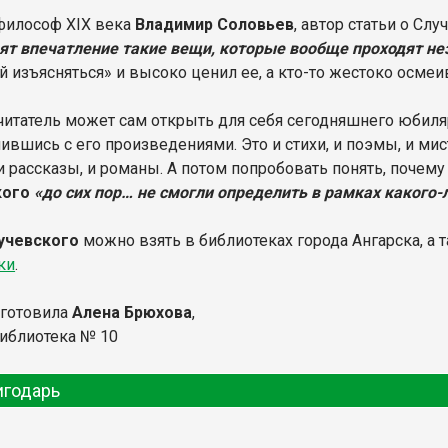
философ ХIХ века
Владимир Соловьев
, автор статьи о Сл
ят впечатление такие вещи, которые вообще проходят н
й изъясняться» и высоко ценил ее, а кто-то жестоко осмеи
итатель может сам открыть для себя сегодняшнего юбиляр
вшись с его произведениями. Это и стихи, и поэмы, и мист
 и рассказы, и романы. А потом попробовать понять, почем
кого
«до сих пор… не смогли определить в рамках какого-
учевского
можно взять в библиотеках города Ангарска, а 
ки
.
дготовила
Алена Брюхова
,
библиотека № 10
игодарь