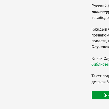
Русский 
производ
«свободо
Каждый ч
познакоми
повести,
Случевс
Книги
Сл
библиоте
Текст по
детская 
Кн