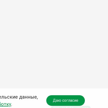
ельские данные,
Даю согласие
ботку
.