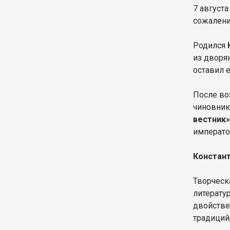
7 августа
сожалени
Родился
из дворя
оставил е
После во
чиновник
вестник
императо
Констан
Творческ
литерату
двойстве
традиций,