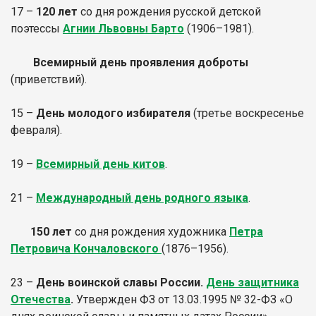
17 –
120 лет
со дня рождения русской детской
поэтессы
Агнии Львовны Барто
(1906–1981).
Всемирный день проявления доброты
(приветствий).
15 –
День молодого избирателя
(третье воскресенье
февраля).
19 –
Всемирный день китов
.
21 –
Международный день родного языка
.
150 лет
со дня рождения художника
Петра
Петровича Кончаловского
(1876–1956).
23 –
День воинской славы России.
День защитника
Отечества
.
Утвержден ФЗ от 13.03.1995 № 32-ФЗ «О