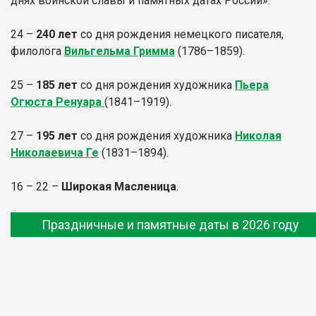
днях воинской славы и памятных датах России».
24 –
240 лет
со дня рождения немецкого писателя,
филолога
Вильгельма Гримма
(1786–1859).
25 –
185 лет
со дня рождения художника
Пьера
Огюста Ренуара
(1841–1919).
27 –
195 лет
со дня рождения художника
Николая
Николаевича Ге
(1831–1894).
16 – 22 –
Широкая Масленица
.
Праздничные и памятные даты в 2026 году