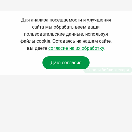
Для анализа посещаемости и улучшения
сайта мы обрабатываем ваши
пользовательские данные, используя
файлы cookie. Оставаясь на нашем сайте,
вы даете
согласие на их обработку
.
Даю согласие
Спроси библиотекаря
© Муниципальное бюджетное учреждение культуры
Ангарского городского округа «Централизованная
библиотечная система» (МБУК «ЦБС»), 2026
Адрес
: 665841, Иркутская обл., г. Ангарск, 17 микрорайон,
дом 4