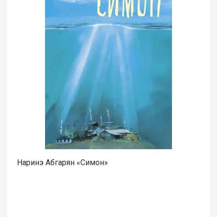
Наринэ Абгарян «Симон»