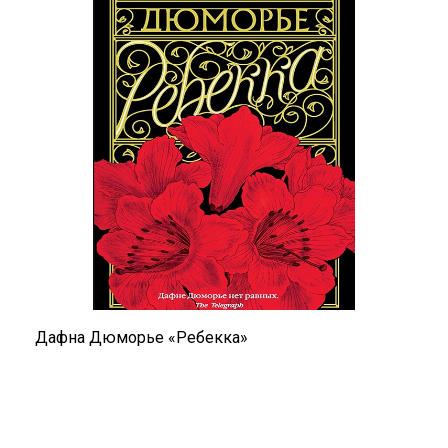
Дафна Дюморье «Ребекка»