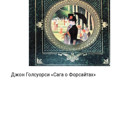
Джон Голсуорси «Сага о Форсайтах»