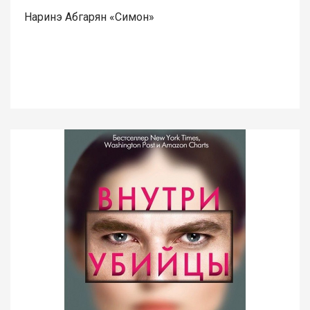
Наринэ Абгарян «Симон»