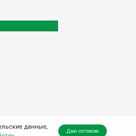
ельские данные,
Даю согласие
ботку
.