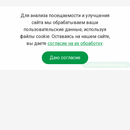
Для анализа посещаемости и улучшения
сайта мы обрабатываем ваши
пользовательские данные, используя
файлы cookie. Оставаясь на нашем сайте,
вы даете
согласие на их обработку
.
Даю согласие
Спроси библиотекаря
© Муниципальное бюджетное учреждение культуры
Ангарского городского округа «Централизованная
библиотечная система» (МБУК «ЦБС»), 2026
Адрес
: 665841, Иркутская обл., г. Ангарск, 17 микрорайон,
дом 4