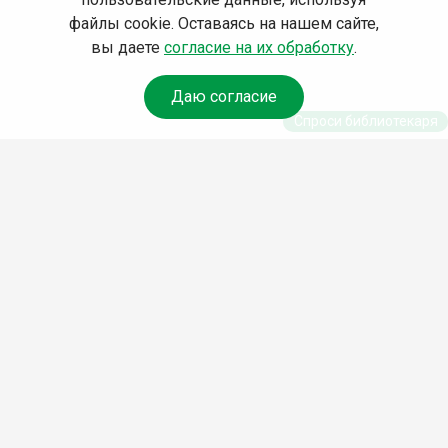
файлы cookie. Оставаясь на нашем сайте,
вы даете
согласие на их обработку
.
Даю согласие
Спроси библиотекаря
© Муниципальное бюджетное учреждение культуры
Ангарского городского округа «Централизованная
библиотечная система» (МБУК «ЦБС»), 2026
Адрес
: 665841, Иркутская обл., г. Ангарск, 17 микрорайон,
дом 4
Телефоны
:
+7 (3955) 55‑10‑22, 55‑09‑61, 55‑09‑69
Факс
:
+7 (3955) 55‑47‑19
Электронная почта
:
cbs-angarsk@yandex.ru