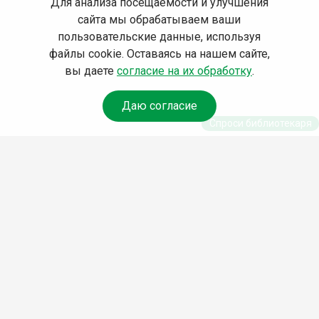
Для анализа посещаемости и улучшения
сайта мы обрабатываем ваши
пользовательские данные, используя
файлы cookie. Оставаясь на нашем сайте,
вы даете
согласие на их обработку
.
Даю согласие
Спроси библиотекаря
© Муниципальное бюджетное учреждение культуры
Ангарского городского округа «Централизованная
библиотечная система» (МБУК «ЦБС»), 2026
Адрес
: 665841, Иркутская обл., г. Ангарск, 17 микрорайон,
дом 4
Телефоны
:
+7 (3955) 55‑10‑22, 55‑09‑61, 55‑09‑69
Факс
:
+7 (3955) 55‑47‑19