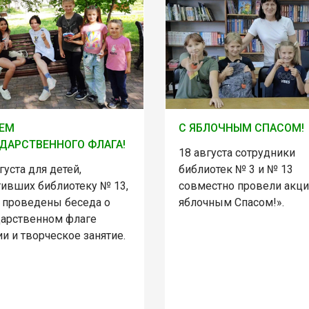
НЕМ
С ЯБЛОЧНЫМ СПАСОМ!
ДАРСТВЕННОГО ФЛАГА!
18 августа сотрудники
густа для детей,
библиотек № 3 и № 13
тивших библиотеку № 13,
совместно провели акц
 проведены беседа о
яблочным Спасом!».
дарственном флаге
и и творческое занятие.