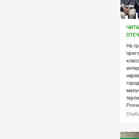
ЧИТА
ОТЕ
На г
приг
клас
инте
нара
горо
маль
терп
Роди
Опуб