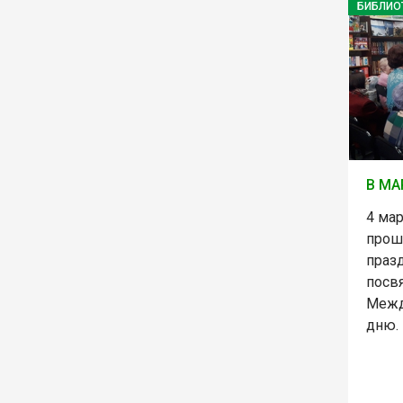
БИБЛИО
В МА
4 мар
прош
праз
посв
Межд
дню.