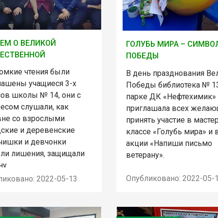
ЕМ О ВЕЛИКОЙ
ГОЛУБЬ МИРА – СИМВО
ЧЕСТВЕННОЙ
ПОБЕДЫ
ромкие чтения были
В день празднования Ве
лашены учащиеся 3-х
Победы библиотека № 1
сов школы № 14, они с
парке ДК «Нефтехимик»
ресом слушали, как
приглашала всех желаю
вне со взрослыми
принять участие в масте
дские и деревенские
классе «Голубь мира» и 
чишки и девчонки
акции «Напиши письмо
ели лишения, защищали
ветерану».
ну.
Опубликовано: 2022-05-
ликовано: 2022-05-13