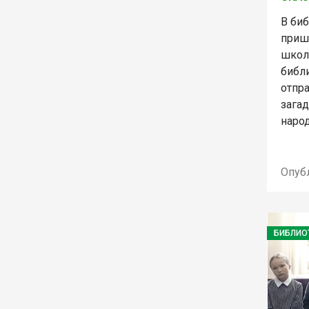
В биб
приш
школ
библ
отпр
зага
наро
Опуб
БИБЛИО