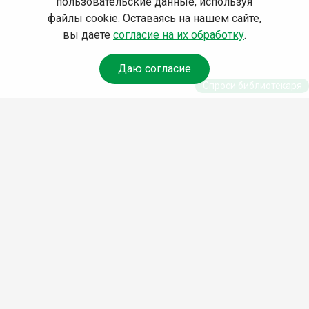
пользовательские данные, используя
файлы cookie. Оставаясь на нашем сайте,
вы даете
согласие на их обработку
.
Даю согласие
Спроси библиотекаря
© Муниципальное бюджетное учреждение культуры
Ангарского городского округа «Централизованная
библиотечная система» (МБУК «ЦБС»), 2026
Адрес
: 665841, Иркутская обл., г. Ангарск, 17 микрорайон,
дом 4
Телефоны
:
+7 (3955) 55‑10‑22, 55‑09‑61, 55‑09‑69
Факс
:
+7 (3955) 55‑47‑19
Электронная почта
:
cbs-angarsk@yandex.ru