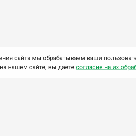
ения сайта мы обрабатываем ваши пользоват
 на нашем сайте, вы даете
согласие на их обра
Мы в социальных сетях –
#Библиотеки_Ангарска
У
К
Н
Приглашаем Вас в наши библиотеки!