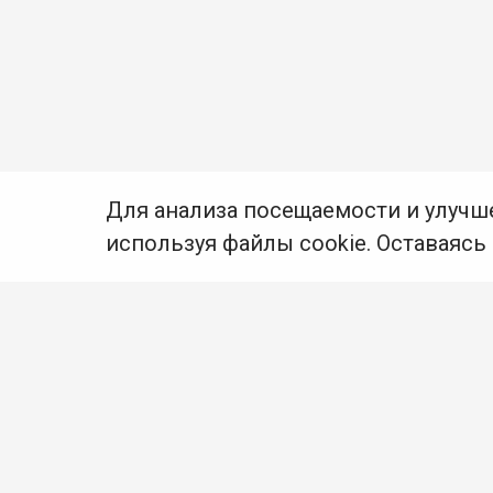
Для анализа посещаемости и улучш
используя файлы cookie. Оставаясь
© Муниципальное бюджетное учреждение культуры
Ангарского городского округа «Централизованная
библиотечная система» (МБУК «ЦБС»), 2026
Адрес
: 665841, Иркутская обл., г. Ангарск,
17 микрорайон, дом 4