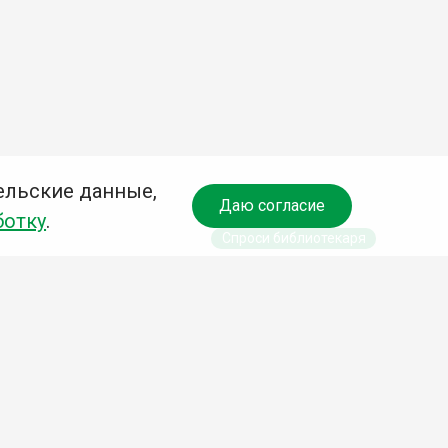
ельские данные,
Даю согласие
ботку
.
Спроси библиотекаря
чредитель:
омитет по культуре и молодежной политике АГО
езависимая оценка качества библиотечных услуг