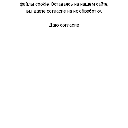
файлы cookie. Оставаясь на нашем сайте,
вы даете
согласие на их обработку
.
Даю согласие
Спроси библиотекаря
© Муниципальное бюджетное учреждение культуры
Ангарского городского округа «Централизованная
библиотечная система» (МБУК «ЦБС»), 2026
Адрес
: 665841, Иркутская обл., г. Ангарск, 17 микрорайон,
дом 4
Телефоны
:
+7 (3955) 55‑10‑22, 55‑09‑61, 55‑09‑69
Факс
:
+7 (3955) 55‑47‑19
Электронная почта
:
cbs-angarsk@yandex.ru