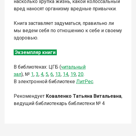
насколько хрупка жизнь, какой колоссальный
вред наносят организму вредные привычки.
Книга заставляет задуматься, правильно ли
мы ведем себя по отношению к себе и своему
здоровью.
Экземпляр книги
В библиотеках: ЦГБ (
читальный
зал
),
№
1
,
3
,
4
,
5
,
6
,
13
,
14
,
19
,
20
.
В электронной библиотеке
ЛитР
ес
.
Рекомендует
Коваленко Татьяна Витальевна
,
ведущий библиотекарь библиотеки № 4