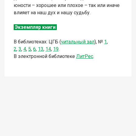
юности – хорошее или плохое – так или иначе
влияет на наш дух и нашу судьбу.
Экземпляр книги
В библиотеках: ЦГБ (
читальный зал
),
№
1
,
2
,
3
,
4
,
5
,
6
,
13
,
14
,
19
.
В электронной библиотеке
Л
итР
ес
.