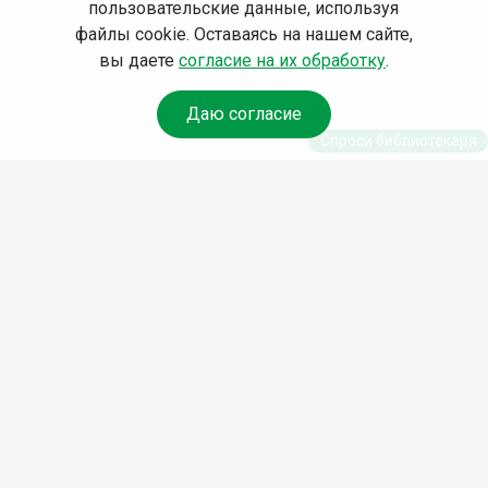
пользовательские данные, используя
файлы cookie. Оставаясь на нашем сайте,
вы даете
согласие на их обработку
.
Даю согласие
Спроси библиотекаря
© Муниципальное бюджетное учреждение культуры
Ангарского городского округа «Централизованная
библиотечная система» (МБУК «ЦБС»), 2026
Адрес
: 665841, Иркутская обл., г. Ангарск, 17 микрорайон,
дом 4
Телефоны
:
+7 (3955) 55‑10‑22, 55‑09‑61, 55‑09‑69
Факс
:
+7 (3955) 55‑47‑19
Электронная почта
:
cbs-angarsk@yandex.ru