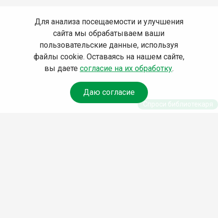
Для анализа посещаемости и улучшения
сайта мы обрабатываем ваши
пользовательские данные, используя
файлы cookie. Оставаясь на нашем сайте,
вы даете
согласие на их обработку
.
Даю согласие
Спроси библиотекаря
© Муниципальное бюджетное учреждение культуры
Ангарского городского округа «Централизованная
библиотечная система» (МБУК «ЦБС»), 2026
Адрес
: 665841, Иркутская обл., г. Ангарск, 17 микрорайон,
дом 4
Телефоны
:
+7 (3955) 55‑10‑22, 55‑09‑61, 55‑09‑69