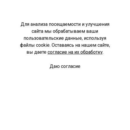
Для анализа посещаемости и улучшения
сайта мы обрабатываем ваши
пользовательские данные, используя
файлы cookie. Оставаясь на нашем сайте,
вы даете
согласие на их обработку
.
Даю согласие
Спроси библиотекаря
© Муниципальное бюджетное учреждение культуры
Ангарского городского округа «Централизованная
библиотечная система» (МБУК «ЦБС»), 2026
Адрес
: 665841, Иркутская обл., г. Ангарск, 17 микрорайон,