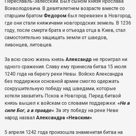
Переславль-Залесский. Был сыном князя Ярослава
Всеволодовича. В девятилетнем возрасте вместе со
старшим братом
Федором
был перевезен в Новгород,
где они стали княжичами новгородских земель. В 1236
году, после смерти брата и отъезда отца в Киев, стал
самостоятельно защищать земли от шведов,
ливонцев, литовцев.
За всю свою жизнь князь
Александр
не проиграл ни
одного сражения. Славу ему принесла битва 15 июля
1240 года на берегу реки Невы. Войско Александра
без поддержки основной армии смогло одержать
сокрушительную победу над шведами, которые
хотели захватить Псков и Новгород. Перед битвой
князь вышел к войскам со словами поддержки:
«Не в
силе Бог, а в правде»
. За эту победу на реке Неве
народ назвал
Александра «Невским»
.
5 апреля 1242 года произошла знаменитая битва на