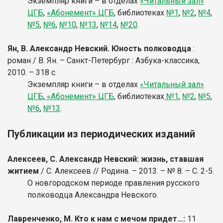
Экземпляр книги – в отделах
«Читальный зал»
ЦГБ
,
«Абонемент» ЦГБ
, библиотеках
№1
,
№2
,
№4
,
№5
,
№6
,
№10
,
№13
,
№14
,
№20
.
Ян, В. Александр Невский. Юность полководца
:
роман / В. Ян. – Санкт-Петербург : Азбука-классика,
2010. – 318 с.
Экземпляр книги – в отделах
«Читальный зал»
ЦГБ
,
«Абонемент» ЦГБ
, библиотеках
№1
,
№2
,
№5
,
№6
,
№13
.
Публикации из периодических изданий
Алексеев, С. Александр Невский: жизнь, ставшая
житием
/ С. Алексеев // Родина. – 2013. – № 8. – С. 2-5.
О новгородском периоде правления русского
полководца Александра Невского.
Лавренченко, М. Кто к нам с мечом придет…:
11