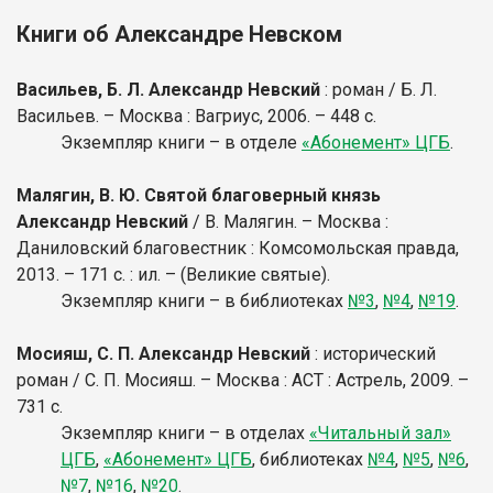
Книги об Александре Невском
Васильев, Б. Л. Александр Невский
: роман / Б. Л.
Васильев. – Москва : Вагриус, 2006. – 448 с.
Экземпляр книги – в отделе
«Абонемент» ЦГБ
.
Малягин, В. Ю. Святой благоверный князь
Александр Невский
/ В. Малягин. – Москва :
Даниловский благовестник : Комсомольская правда,
2013. – 171 с. : ил. – (Великие святые).
Экземпляр книги – в библиотеках
№3
,
№4
,
№19
.
Мосияш, С. П. Александр Невский
: исторический
роман / С. П. Мосияш. – Москва : АСТ : Астрель, 2009. –
731 с.
Экземпляр книги – в отделах
«Читальный зал»
ЦГБ
,
«Абонемент» ЦГБ
, библиотеках
№4
,
№5
,
№6
,
№7
,
№16
,
№20
.