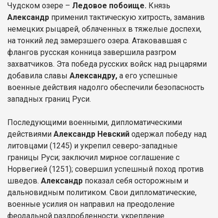
Чудском озере –
Ледовое побоище.
Князь
Александр
применил тактическую хитрость, заманив
немецких рыцарей, облаченных в тяжелые доспехи,
на тонкий лед замерзшего озера. Атаковавшая с
флангов русская конница завершила разгром
захватчиков. Эта победа русских войск над рыцарями
добавила славы
Александру,
а его успешные
военные действия надолго обеспечили безопасность
западных границ Руси.
Последующими военными, дипломатическими
действиями
Александр Невский
одержал победу над
литовцами (1245) и укрепил северо-западные
границы Руси; заключил мирное соглашение с
Норвегией (1251); совершил успешный поход против
шведов.
Александр
показал себя осторожным и
дальновидным политиком. Свои дипломатические,
военные усилия он направил на преодоление
феодальной раздробленности, укрепление