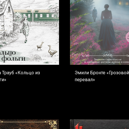
 Трауб «Кольцо из
Эмили Бронте «Грозовой
ги»
перевал»