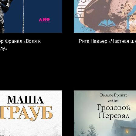
ор Франкл «Воля к
Рита Навьер «Частная ш
лу»