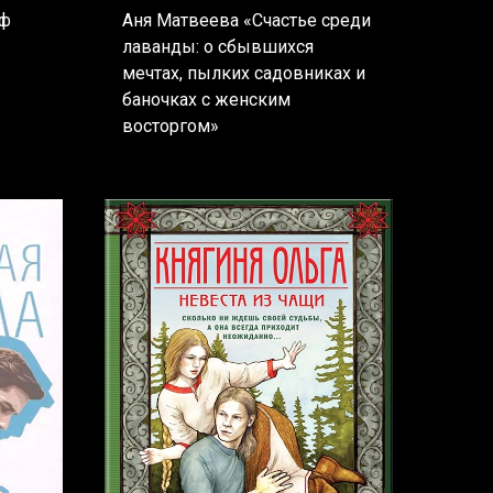
аф
Аня Матвеева «Счастье среди
лаванды: о сбывшихся
мечтах, пылких садовниках и
баночках с женским
восторгом»