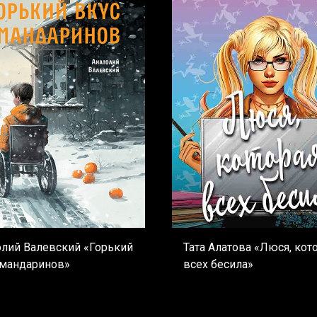
олий Валевский «Горький
Тата Алатова «Люся, кот
 мандаринов»
всех бесила»