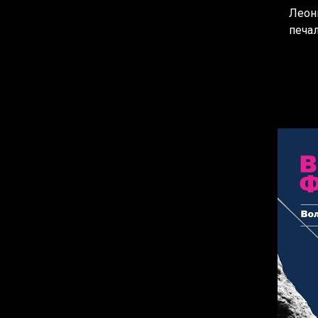
Леон
печа