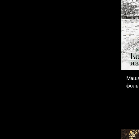
Маша
фоль