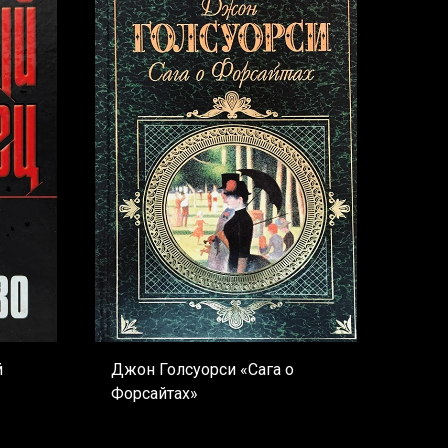
й
Джон Голсуорси «Сага о
Форсайтах»