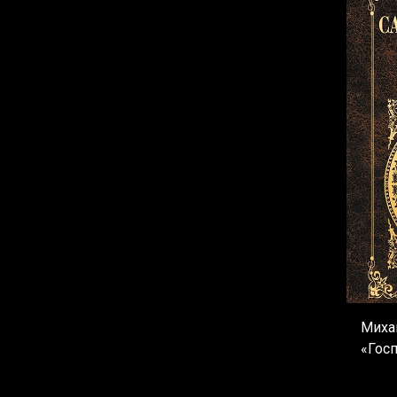
Миха
«Гос