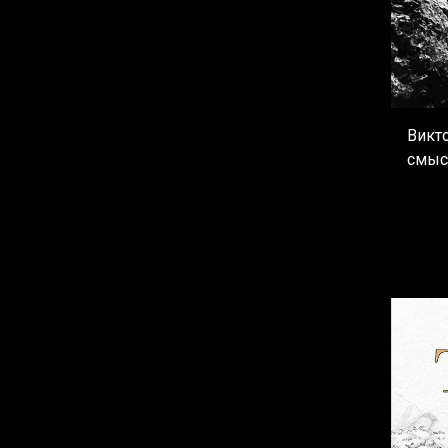
Викт
смыс