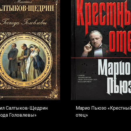
ил Салтыков-Щедрин
Марио Пьюзо «Крестны
пода Головлевы»
отец»