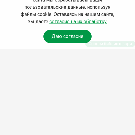
пользовательские данные, используя
файлы cookie. Оставаясь на нашем сайте,
вы даете
согласие на их обработку
.
Даю согласие
Спроси библиотекаря
© Муниципальное бюджетное учреждение культуры
Ангарского городского округа «Централизованная
библиотечная система» (МБУК «ЦБС»), 2026
Адрес
: 665841, Иркутская обл., г. Ангарск, 17 микрорайон,
дом 4
Телефоны
:
+7 (3955) 55‑10‑22, 55‑09‑61, 55‑09‑69
Факс
:
+7 (3955) 55‑47‑19
Электронная почта
:
cbs-angarsk@yandex.ru