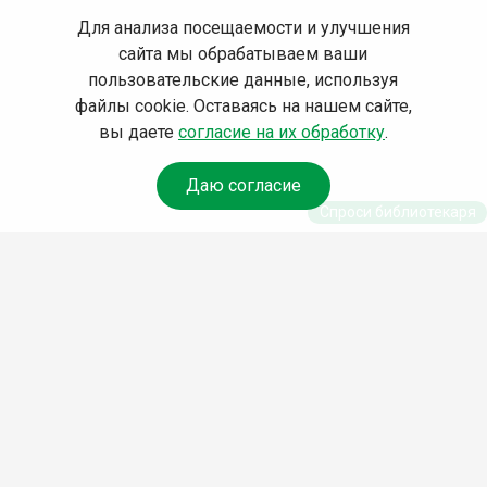
Для анализа посещаемости и улучшения
сайта мы обрабатываем ваши
пользовательские данные, используя
файлы cookie. Оставаясь на нашем сайте,
вы даете
согласие на их обработку
.
Даю согласие
Спроси библиотекаря
© Муниципальное бюджетное учреждение культуры
Ангарского городского округа «Централизованная
библиотечная система» (МБУК «ЦБС»), 2026
Адрес
: 665841, Иркутская обл., г. Ангарск, 17 микрорайон,
дом 4
Телефоны
:
+7 (3955) 55‑10‑22, 55‑09‑61, 55‑09‑69