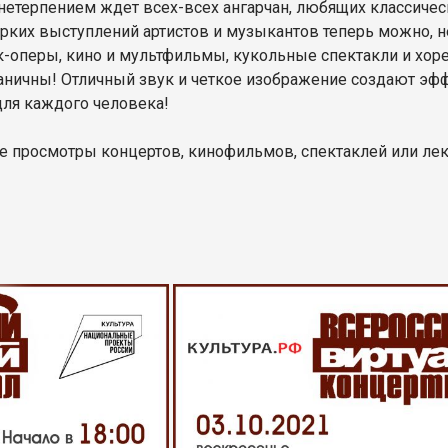
нетерпением ждет всех-всех ангарчан, любящих классическ
ярких выступлений артистов и музыкантов теперь можно, н
к-оперы, кино и мультфильмы, кукольные спектакли и хо
раничны! Отличный звук и четкое изображение создают эф
для каждого человека!
 просмотры концертов, кинофильмов, спектаклей или лекц