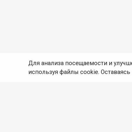
Для анализа посещаемости и улучш
используя файлы cookie. Оставаясь
© Муниципальное бюджетное учреждение культуры
Ангарского городского округа «Централизованная
библиотечная система» (МБУК «ЦБС»), 2026
Адрес
: 665841, Иркутская обл., г. Ангарск,