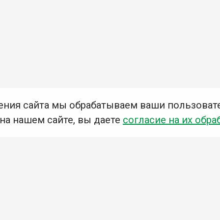
ения сайта мы обрабатываем ваши пользоват
 на нашем сайте, вы даете
согласие на их обра
Мы в социальных сетях –
#Библиотеки_Ангарска
У
К
Н