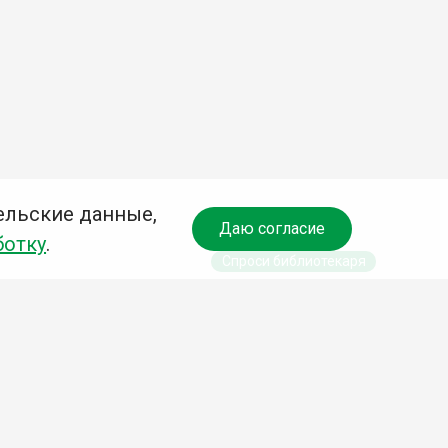
ельские данные,
Даю согласие
ботку
.
Спроси библиотекаря
чредитель:
омитет по культуре и молодежной политике АГО
езависимая оценка качества библиотечных услуг