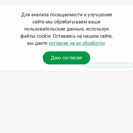
Для анализа посещаемости и улучшения
сайта мы обрабатываем ваши
пользовательские данные, используя
файлы cookie. Оставаясь на нашем сайте,
вы даете
согласие на их обработку
.
Даю согласие
Спроси библиотекаря
© Муниципальное бюджетное учреждение культуры
Ангарского городского округа «Централизованная
библиотечная система» (МБУК «ЦБС»), 2026
Адрес
: 665841, Иркутская обл., г. Ангарск, 17 микрорайон,
дом 4