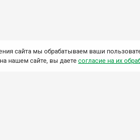
ения сайта мы обрабатываем ваши пользоват
 на нашем сайте, вы даете
согласие на их обра
Мы в социальных сетях –
#Библиотеки_Ангарска
У
К
Н
Приглашаем Вас в наши библиотеки!
Добавьте отзыв