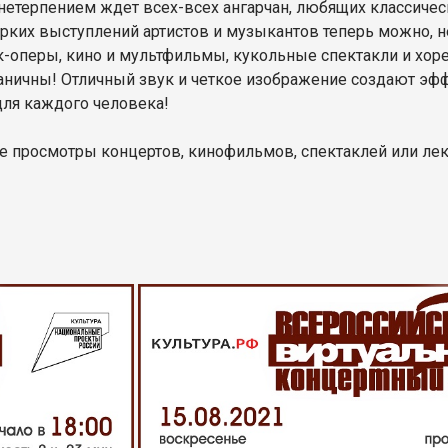
нетерпением ждет всех-всех ангарчан, любящих классическ
ярких выступлений артистов и музыкантов теперь можно, н
к-оперы, кино и мультфильмы, кукольные спектакли и хо
раничны! Отличный звук и четкое изображение создают эф
для каждого человека!
 просмотры концертов, кинофильмов, спектаклей или лекц