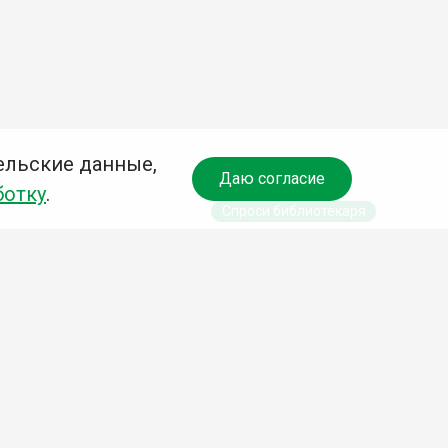
ельские данные,
Даю согласие
ботку
.
Спроси библиотекаря
чредитель:
омитет по культуре и молодежной политике АГО
езависимая оценка качества библиотечных услуг