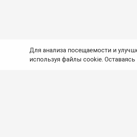
Для анализа посещаемости и улучш
используя файлы cookie. Оставаясь
© Муниципальное бюджетное учреждение культуры
Ангарского городского округа «Централизованная
библиотечная система» (МБУК «ЦБС»), 2026
Адрес
: 665841, Иркутская обл., г. Ангарск,
17 микрорайон, дом 4
Телефоны
:
+7 (3955) 55‑10‑22, 55‑09‑61, 55‑09‑69