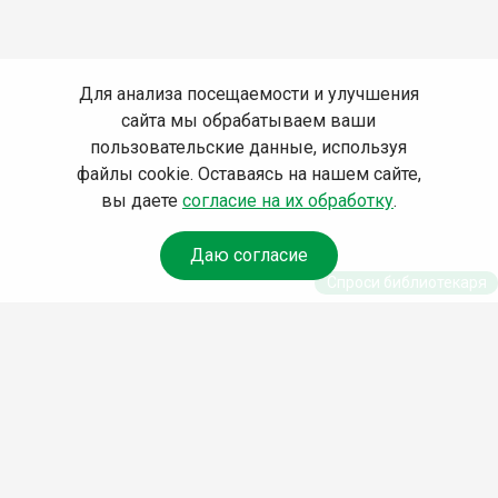
Для анализа посещаемости и улучшения
сайта мы обрабатываем ваши
пользовательские данные, используя
файлы cookie. Оставаясь на нашем сайте,
вы даете
согласие на их обработку
.
Даю согласие
Спроси библиотекаря
© Муниципальное бюджетное учреждение культуры
Ангарского городского округа «Централизованная
библиотечная система» (МБУК «ЦБС»), 2026
Адрес
: 665841, Иркутская обл., г. Ангарск, 17 микрорайон,