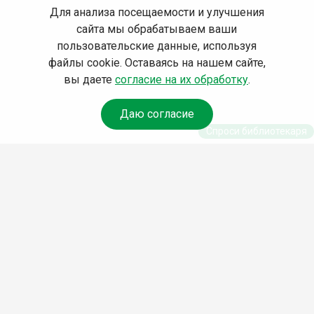
Для анализа посещаемости и улучшения
сайта мы обрабатываем ваши
пользовательские данные, используя
файлы cookie. Оставаясь на нашем сайте,
вы даете
согласие на их обработку
.
Даю согласие
Спроси библиотекаря
© Муниципальное бюджетное учреждение культуры
Ангарского городского округа «Централизованная
библиотечная система» (МБУК «ЦБС»), 2026
Адрес
: 665841, Иркутская обл., г. Ангарск, 17 микрорайон,
дом 4
Телефоны
:
+7 (3955) 55‑10‑22, 55‑09‑61, 55‑09‑69