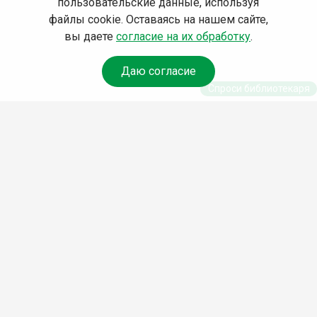
пользовательские данные, используя
файлы cookie. Оставаясь на нашем сайте,
вы даете
согласие на их обработку
.
Даю согласие
Спроси библиотекаря
© Муниципальное бюджетное учреждение культуры
Ангарского городского округа «Централизованная
библиотечная система» (МБУК «ЦБС»), 2026
Адрес
: 665841, Иркутская обл., г. Ангарск, 17 микрорайон,
дом 4
Телефоны
:
+7 (3955) 55‑10‑22, 55‑09‑61, 55‑09‑69
Факс
:
+7 (3955) 55‑47‑19
Электронная почта
:
cbs-angarsk@yandex.ru