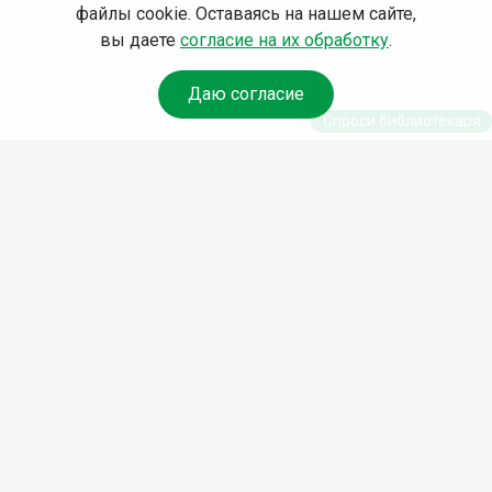
файлы cookie. Оставаясь на нашем сайте,
вы даете
согласие на их обработку
.
Даю согласие
Спроси библиотекаря
© Муниципальное бюджетное учреждение культуры
Ангарского городского округа «Централизованная
библиотечная система» (МБУК «ЦБС»), 2026
Адрес
: 665841, Иркутская обл., г. Ангарск, 17 микрорайон,
дом 4
Телефоны
:
+7 (3955) 55‑10‑22, 55‑09‑61, 55‑09‑69
Факс
:
+7 (3955) 55‑47‑19
Электронная почта
:
cbs-angarsk@yandex.ru