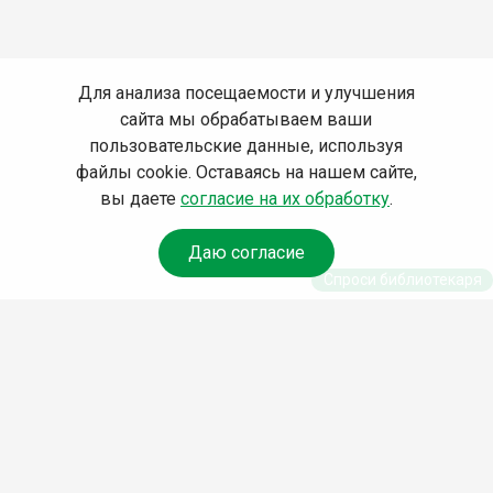
Для анализа посещаемости и улучшения
сайта мы обрабатываем ваши
пользовательские данные, используя
файлы cookie. Оставаясь на нашем сайте,
вы даете
согласие на их обработку
.
Даю согласие
Спроси библиотекаря
© Муниципальное бюджетное учреждение культуры
Ангарского городского округа «Централизованная
библиотечная система» (МБУК «ЦБС»), 2026
Адрес
: 665841, Иркутская обл., г. Ангарск, 17 микрорайон,