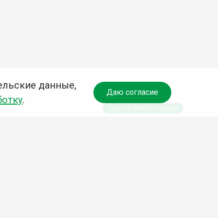
ельские данные,
Даю согласие
ботку
.
Спроси библиотекаря
чредитель:
омитет по культуре и молодежной политике АГО
езависимая оценка качества библиотечных услуг