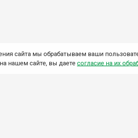
ения сайта мы обрабатываем ваши пользоват
 на нашем сайте, вы даете
согласие на их обра
Мы в социальных сетях –
#Библиотеки_Ангарска
У
К
Н
Приглашаем Вас в наши библиотеки!