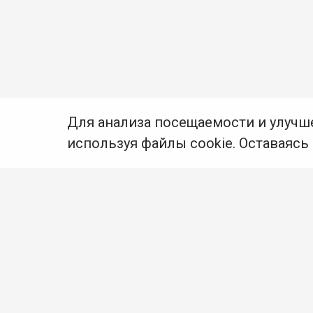
Для анализа посещаемости и улучш
используя файлы cookie. Оставаясь
© Муниципальное бюджетное учреждение культуры
Ангарского городского округа «Централизованная
библиотечная система» (МБУК «ЦБС»), 2026
Адрес
: 665841, Иркутская обл., г. Ангарск,
17 микрорайон, дом 4